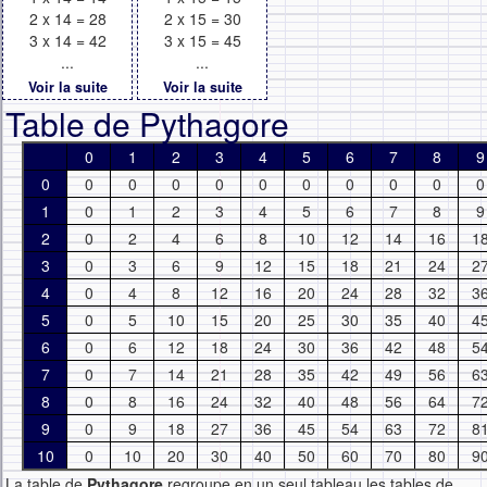
2 x 14 = 28
2 x 15 = 30
3 x 14 = 42
3 x 15 = 45
...
...
Voir la suite
Voir la suite
Table de Pythagore
0
1
2
3
4
5
6
7
8
9
0
0
0
0
0
0
0
0
0
0
0
1
0
1
2
3
4
5
6
7
8
9
2
0
2
4
6
8
10
12
14
16
1
3
0
3
6
9
12
15
18
21
24
2
4
0
4
8
12
16
20
24
28
32
3
5
0
5
10
15
20
25
30
35
40
4
6
0
6
12
18
24
30
36
42
48
5
7
0
7
14
21
28
35
42
49
56
6
8
0
8
16
24
32
40
48
56
64
7
9
0
9
18
27
36
45
54
63
72
8
10
0
10
20
30
40
50
60
70
80
9
La table de
Pythagore
regroupe en un seul tableau les tables de