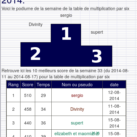
Voici le podiume de la semaine de la table de multiplication par six
sergio
Divinity
supert
Retrouve ici les 10 meilleurs score de la semaine 33 (du 2014-08-
11 au 2014-08-17) pour la table de multiplication par six
Rang
Score
Temps
Nom ou pseudo
date
12-08-
1
510
29
sergio
2014
11-08-
2
458
34
Divinity
2014
15-08-
3
440
36
supert
2014
elizabeth et maomi🎁🎁
15-08-
4
410
39