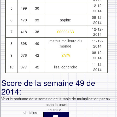
12-12-
5
499
30
2014
09-12-
6
470
33
sophie
2014
12-12-
7
418
38
60000163
2014
mathis meilleure du
11-12-
8
398
40
monde
2014
08-12-
9
378
42
YAYA
2014
11-12-
10
377
42
lisa legnendre
2014
Score de la semaine 49 de
2014:
Voici le podiume de la semaine de la table de multiplication par six
asha la baws
ne tinkie ...
christine