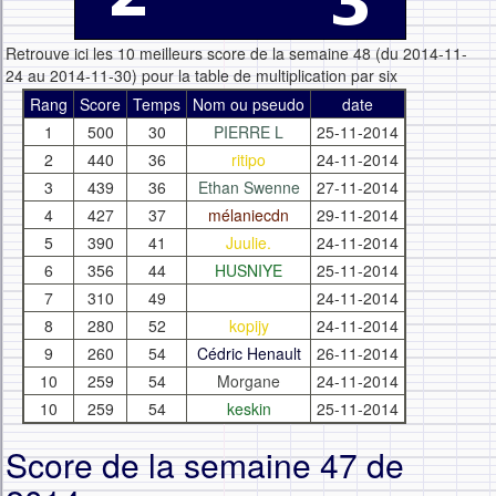
Retrouve ici les 10 meilleurs score de la semaine 48 (du 2014-11-
24 au 2014-11-30) pour la table de multiplication par six
Rang
Score
Temps
Nom ou pseudo
date
1
500
30
PIERRE L
25-11-2014
2
440
36
ritipo
24-11-2014
3
439
36
Ethan Swenne
27-11-2014
4
427
37
mélaniecdn
29-11-2014
5
390
41
Juulie.
24-11-2014
6
356
44
HUSNIYE
25-11-2014
7
310
49
24-11-2014
8
280
52
kopijy
24-11-2014
9
260
54
Cédric Henault
26-11-2014
10
259
54
Morgane
24-11-2014
10
259
54
keskin
25-11-2014
Score de la semaine 47 de