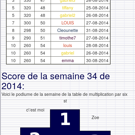
3
330
47
gabriel3
26-08-2014
5
320
48
tiffany
25-08-2014
5
320
48
gabriel2
26-08-2014
7
300
50
LOUIS
27-08-2014
8
298
50
Cleounette
31-08-2014
9
290
51
timothe7
27-08-2014
10
260
54
louis
28-08-2014
10
260
54
gabriel
26-08-2014
10
260
54
emma
30-08-2014
Score de la semaine 34 de
2014:
Voici le podiume de la semaine de la table de multiplication par six
st
c\'est moi
Zoe