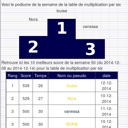
Voici le podiume de la semaine de la table de multiplication par six
louise
Nora
vanessa
Retrouve ici les 10 meilleurs score de la semaine 50 (du 2014-12-
08 au 2014-12-14) pour la table de multiplication par six
Rang
Score
Temps
Nom ou pseudo
date
12-12-
1
539
26
louise
2014
10-12-
2
529
27
Nora
2014
11-12-
3
500
30
vanessa
2014
10-12-
3
500
30
NORA
2014