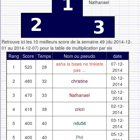
Nathanael
Retrouve ici les 10 meilleurs score de la semaine 49 (du 2014-12-
01 au 2014-12-07) pour la table de multiplication par six
Rang
Score
Temps
Nom ou pseudo
date
asha la baws ne tinkiete
07-12-
1
520
28
pas ...
2014
02-12-
2
480
32
christine
2014
02-12-
3
470
33
Nathanael
2014
02-12-
4
418
38
cricri
2014
03-12-
5
400
40
ndu56
2014
05-12-
5
400
40
Phil