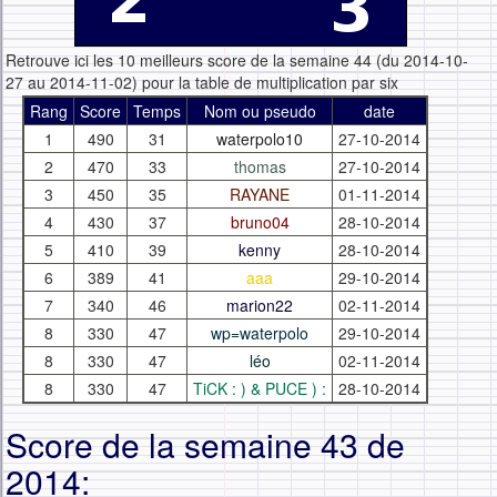
Retrouve ici les 10 meilleurs score de la semaine 44 (du 2014-10-
27 au 2014-11-02) pour la table de multiplication par six
Rang
Score
Temps
Nom ou pseudo
date
1
490
31
waterpolo10
27-10-2014
2
470
33
thomas
27-10-2014
3
450
35
RAYANE
01-11-2014
4
430
37
bruno04
28-10-2014
5
410
39
kenny
28-10-2014
6
389
41
aaa
29-10-2014
7
340
46
marion22
02-11-2014
8
330
47
wp=waterpolo
29-10-2014
8
330
47
léo
02-11-2014
8
330
47
TiCK : ) & PUCE ) :
28-10-2014
Score de la semaine 43 de
2014: