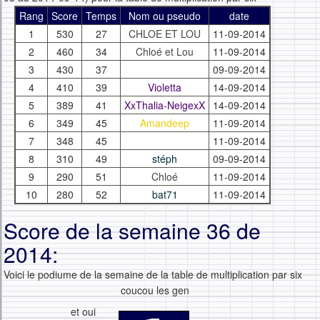
Rang
Score
Temps
Nom ou pseudo
date
1
530
27
CHLOE ET LOU
11-09-2014
2
460
34
Chloé et Lou
11-09-2014
3
430
37
09-09-2014
4
410
39
Violetta
14-09-2014
5
389
41
XxThalia-NeigexX
14-09-2014
6
349
45
Amandeep
11-09-2014
7
348
45
11-09-2014
8
310
49
stéph
09-09-2014
9
290
51
Chloé
11-09-2014
10
280
52
bat71
11-09-2014
Score de la semaine 36 de
2014:
Voici le podiume de la semaine de la table de multiplication par six
coucou les gen
et oui