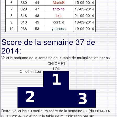
6
360
44
MarieB
15-09-2014
7
329
47
antoine
17-09-2014
8
318
48
lolo
21-09-2014
9
310
49
coralie
18-09-2014
10
268
53
youness
19-09-2014
Score de la semaine 37 de
2014:
Voici le podiume de la semaine de la table de multiplication par six
CHLOE ET
LOU
Chloé et Lou
Retrouve ici les 10 meilleurs score de la semaine 37 (du 2014-09-
08 au 2014-09-14) pour la table de multiplication par six