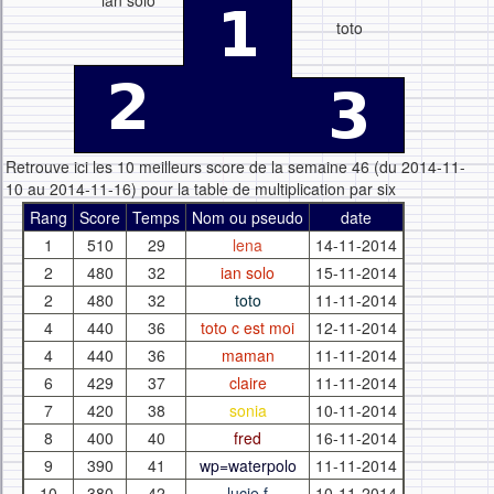
ian solo
toto
Retrouve ici les 10 meilleurs score de la semaine 46 (du 2014-11-
10 au 2014-11-16) pour la table de multiplication par six
Rang
Score
Temps
Nom ou pseudo
date
1
510
29
lena
14-11-2014
2
480
32
ian solo
15-11-2014
2
480
32
toto
11-11-2014
4
440
36
toto c est moi
12-11-2014
4
440
36
maman
11-11-2014
6
429
37
claire
11-11-2014
7
420
38
sonia
10-11-2014
8
400
40
fred
16-11-2014
9
390
41
wp=waterpolo
11-11-2014
10
380
42
lucie f
10-11-2014