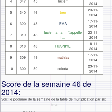
4
347
45
lucie f
2014
23-11-
5
340
46
ben
2014
17-11-
6
320
48
EMA
2014
lucie maman m\'appelle
23-11-
7
319
48
l ...
2014
18-11-
8
318
48
HUSNIYE
2014
17-11-
9
309
49
mathias
2014
23-11-
10
300
50
sofoda
2014
Score de la semaine 46 de
2014:
Voici le podiume de la semaine de la table de multiplication par six
lena