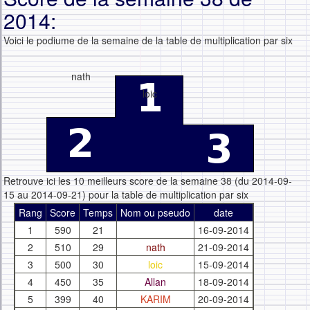
2014:
Voici le podiume de la semaine de la table de multiplication par six
nath
loic
Retrouve ici les 10 meilleurs score de la semaine 38 (du 2014-09-
15 au 2014-09-21) pour la table de multiplication par six
Rang
Score
Temps
Nom ou pseudo
date
1
590
21
16-09-2014
2
510
29
nath
21-09-2014
3
500
30
loic
15-09-2014
4
450
35
Allan
18-09-2014
5
399
40
KARIM
20-09-2014