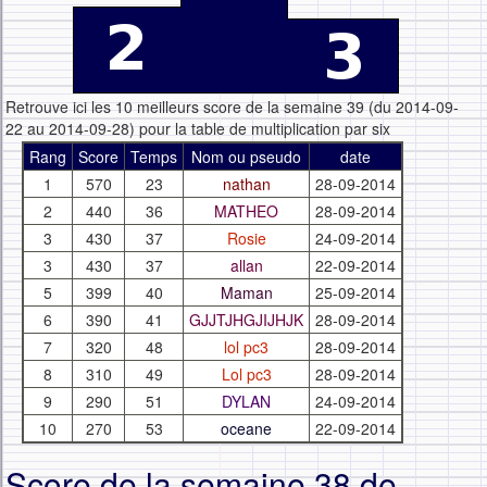
Retrouve ici les 10 meilleurs score de la semaine 39 (du 2014-09-
22 au 2014-09-28) pour la table de multiplication par six
Rang
Score
Temps
Nom ou pseudo
date
1
570
23
nathan
28-09-2014
2
440
36
MATHEO
28-09-2014
3
430
37
Rosie
24-09-2014
3
430
37
allan
22-09-2014
5
399
40
Maman
25-09-2014
6
390
41
GJJTJHGJIJHJK
28-09-2014
7
320
48
lol pc3
28-09-2014
8
310
49
Lol pc3
28-09-2014
9
290
51
DYLAN
24-09-2014
10
270
53
oceane
22-09-2014
Score de la semaine 38 de