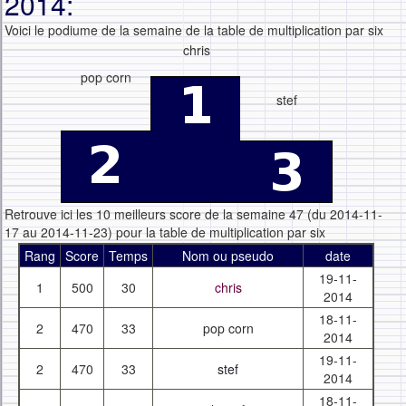
2014:
Voici le podiume de la semaine de la table de multiplication par six
chris
pop corn
stef
Retrouve ici les 10 meilleurs score de la semaine 47 (du 2014-11-
17 au 2014-11-23) pour la table de multiplication par six
Rang
Score
Temps
Nom ou pseudo
date
19-11-
1
500
30
chris
2014
18-11-
2
470
33
pop corn
2014
19-11-
2
470
33
stef
2014
18-11-