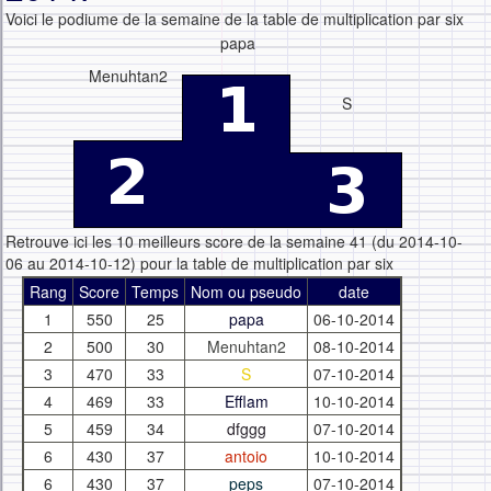
Voici le podiume de la semaine de la table de multiplication par six
papa
Menuhtan2
S
Retrouve ici les 10 meilleurs score de la semaine 41 (du 2014-10-
06 au 2014-10-12) pour la table de multiplication par six
Rang
Score
Temps
Nom ou pseudo
date
1
550
25
papa
06-10-2014
2
500
30
Menuhtan2
08-10-2014
3
470
33
S
07-10-2014
4
469
33
Efflam
10-10-2014
5
459
34
dfggg
07-10-2014
6
430
37
antoio
10-10-2014
6
430
37
peps
07-10-2014