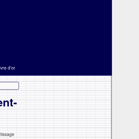
ivre d'or
ent-
tissage