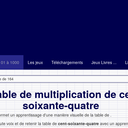
101 à 1000
Les jeux
Téléchargements
Jeux Livres ...
L
e de 164
able de multiplication de c
soixante-quatre
ermet un apprentissage d'une manière visuelle de la table de
.
ute voix et de retenir la table de
cent-soixante-quatre
avec un appren