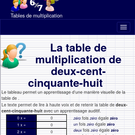
Tables de multiplication
Toggl
naviga
La table de
multiplication de
deux-cent-
cinquante-huit
Le tableau permet un apprentissage d'une manière visuelle de la
table de
.
Le texte permet de lire à haute voix et de retenir la table de
deux-
cent-cinquante-huit
avec un apprentissage auditif.
fois
égale
0 x =
0
zéro
zéro
zéro
fois
égale
un
zéro
zéro
1 x =
0
fois
égale
deux
zéro
zéro
2 x =
0