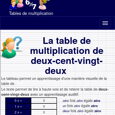
Tables de multiplication
Toggl
naviga
La table de
multiplication de
deux-cent-vingt-
deux
Le tableau permet un apprentissage d'une manière visuelle de la
table de
.
Le texte permet de lire à haute voix et de retenir la table de
deux-
cent-vingt-deux
avec un apprentissage auditif.
fois
égale
0 x =
0
zéro
zéro
zéro
fois
égale
un
zéro
zéro
1 x =
0
fois
égale
deux
zéro
zéro
2 x =
0