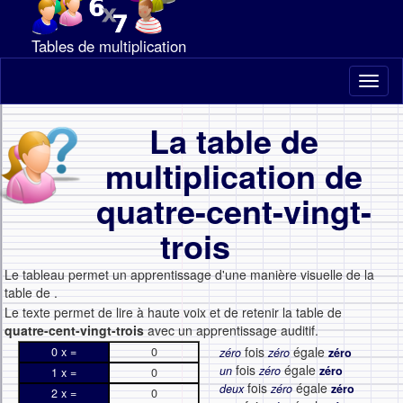
Tables de multiplication
Toggl
naviga
La table de
multiplication de
quatre-cent-vingt-
trois
Le tableau permet un apprentissage d'une manière visuelle de la
table de
.
Le texte permet de lire à haute voix et de retenir la table de
quatre-cent-vingt-trois
avec un apprentissage auditif.
fois
égale
0 x =
0
zéro
zéro
zéro
fois
égale
un
zéro
zéro
1 x =
0
fois
égale
deux
zéro
zéro
2 x =
0