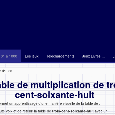
101 à 1000
Les jeux
Téléchargements
Jeux Livres ...
L
e de 368
able de multiplication de tr
cent-soixante-huit
ermet un apprentissage d'une manière visuelle de la table de
.
ute voix et de retenir la table de
trois-cent-soixante-huit
avec un